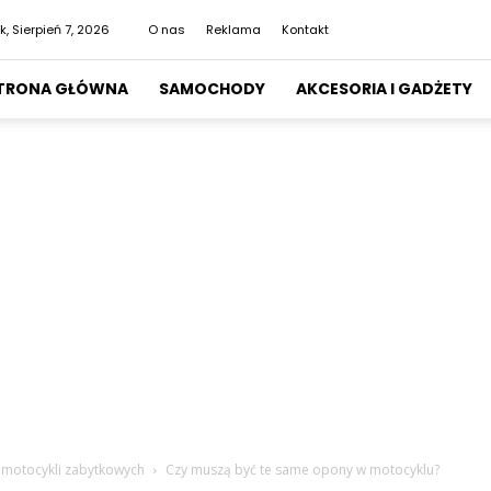
k, Sierpień 7, 2026
O nas
Reklama
Kontakt
TRONA GŁÓWNA
SAMOCHODY
AKCESORIA I GADŻETY
o motocykli zabytkowych
Czy muszą być te same opony w motocyklu?