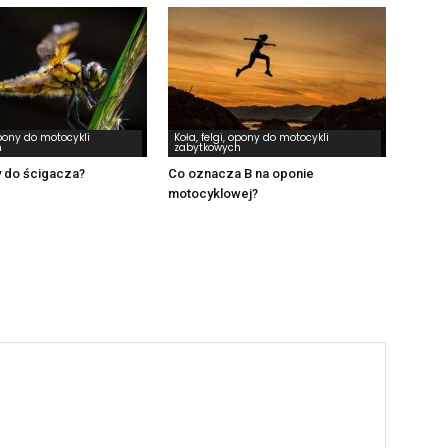
opony do motocykli
Koła, felgi, opony do motocykli
h
zabytkowych
y do ścigacza?
Co oznacza B na oponie
motocyklowej?