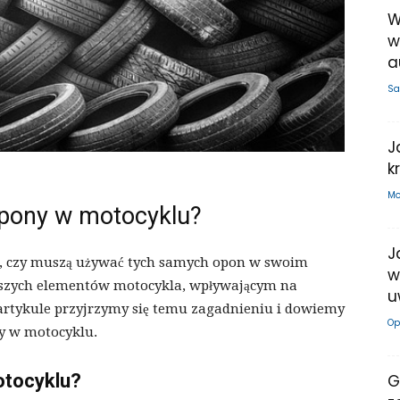
W
w
a
Sa
J
k
Mo
pony w motocyklu?
J
e, czy muszą używać tych samych opon w swoim
w
jszych elementów motocykla, wpływającym na
u
artykule przyjrzymy się temu zagadnieniu i dowiemy
Op
ny w motocyklu.
otocyklu?
G