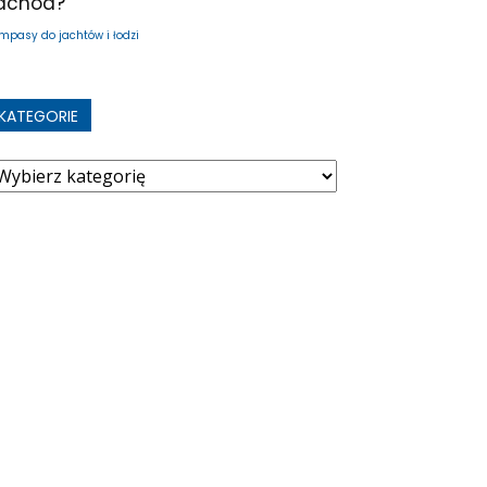
achód?
mpasy do jachtów i łodzi
KATEGORIE
ategorie