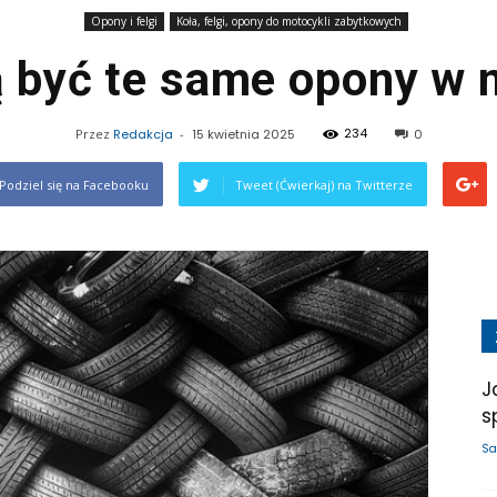
Opony i felgi
Koła, felgi, opony do motocykli zabytkowych
 być te same opony w 
234
Przez
Redakcja
-
15 kwietnia 2025
0
Podziel się na Facebooku
Tweet (Ćwierkaj) na Twitterze
J
s
Sa