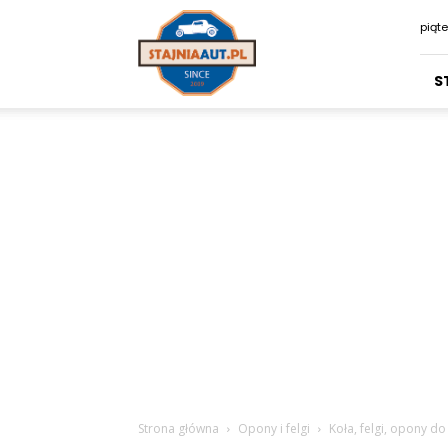
Stajniaaut.pl
piąte
S
Strona główna
Opony i felgi
Koła, felgi, opony d