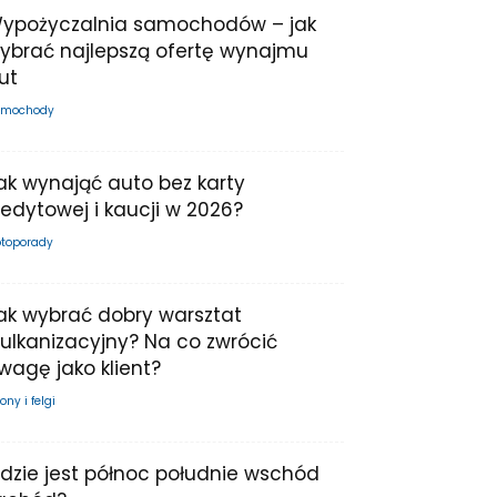
ypożyczalnia samochodów – jak
ybrać najlepszą ofertę wynajmu
ut
mochody
ak wynająć auto bez karty
redytowej i kaucji w 2026?
toporady
ak wybrać dobry warsztat
ulkanizacyjny? Na co zwrócić
wagę jako klient?
ony i felgi
dzie jest północ południe wschód