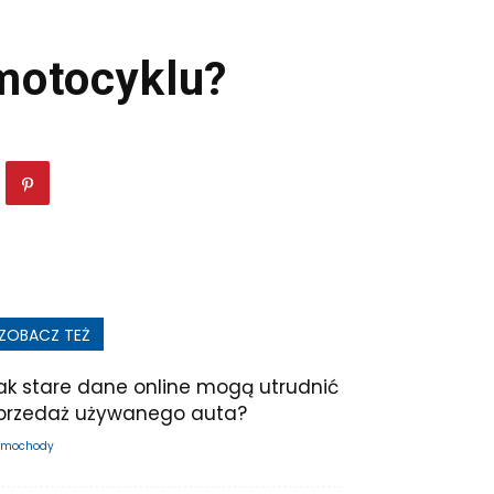
motocyklu?
ZOBACZ TEŻ
ak stare dane online mogą utrudnić
przedaż używanego auta?
mochody