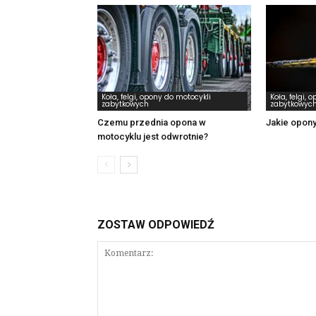
Koła, felgi, opony do motocykli
Koła, felgi, 
zabytkowych
zabytkowyc
Czemu przednia opona w
Jakie opon
motocyklu jest odwrotnie?
ZOSTAW ODPOWIEDŹ