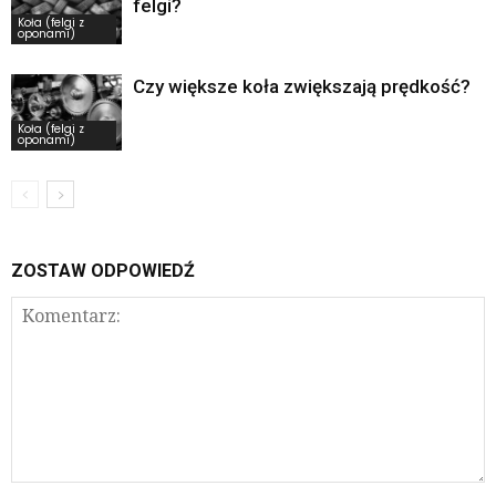
felgi?
Koła (felgi z
oponami)
Czy większe koła zwiększają prędkość?
Koła (felgi z
oponami)
ZOSTAW ODPOWIEDŹ