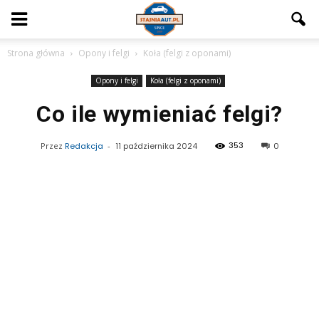
Strona główna
Opony i felgi
Koła (felgi z oponami)
Opony i felgi
Koła (felgi z oponami)
Co ile wymieniać felgi?
353
Przez
Redakcja
-
11 października 2024
0