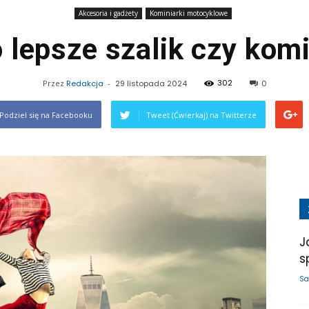
Akcesoria i gadżety
Kominiarki motocyklowe
 lepsze szalik czy kom
302
Przez
Redakcja
-
29 listopada 2024
0
Podziel się na Facebooku
Tweet (Ćwierkaj) na Twitterze
J
s
Sa