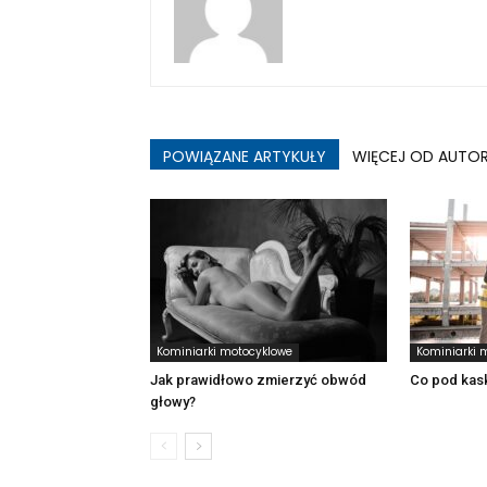
POWIĄZANE ARTYKUŁY
WIĘCEJ OD AUTO
Kominiarki motocyklowe
Kominiarki 
Jak prawidłowo zmierzyć obwód
Co pod kas
głowy?