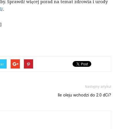
oby. Sprawdź więcej porad na temat zdrowia i urody
l/
.
]
ter
Następny artykuł
Ile oleju wchodzi do 2.0 dCi?