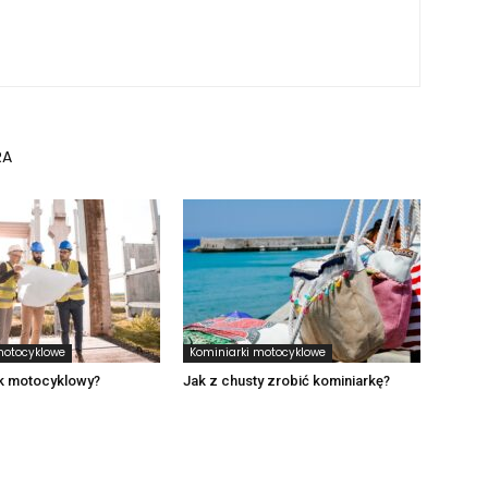
RA
motocyklowe
Kominiarki motocyklowe
k motocyklowy?
Jak z chusty zrobić kominiarkę?