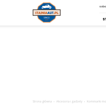
Stajniaaut.pl
sobo
S
Strona główna
Akcesoria i gadżety
Kominiarki m