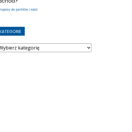
achód?
mpasy do jachtów i łodzi
KATEGORIE
ategorie