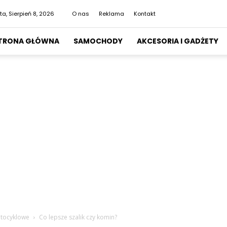
ta, Sierpień 8, 2026
O nas
Reklama
Kontakt
TRONA GŁÓWNA
SAMOCHODY
AKCESORIA I GADŻETY
otocyklowe
Co lepsze szalik czy komin?