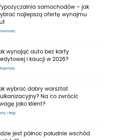
ypożyczalnia samochodów – jak
ybrać najlepszą ofertę wynajmu
ut
mochody
ak wynająć auto bez karty
redytowej i kaucji w 2026?
toporady
ak wybrać dobry warsztat
ulkanizacyjny? Na co zwrócić
wagę jako klient?
ony i felgi
dzie jest północ południe wschód