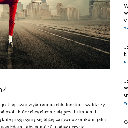
W
w
a
Sa
J
k
Mo
J
w
n?
u
Op
o jest lepszym wyborem na chłodne dni – szalik czy
d osób, które chcą chronić się przed zimnem i
kule przyjrzymy się bliżej zarówno szalikom, jak i
G
względami, aby pomóc Ci podjąć decyzję.