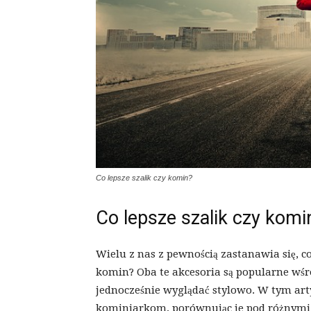
Co lepsze szalik czy komin?
Co lepsze szalik czy komi
Wielu z nas z pewnością zastanawia się, c
komin? Oba te akcesoria są popularne wśró
jednocześnie wyglądać stylowo. W tym arty
kominiarkom, porównując je pod różnymi 