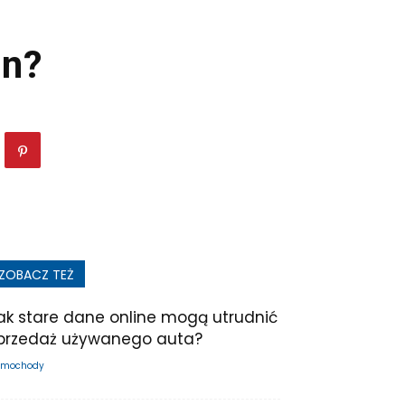
in?
ZOBACZ TEŻ
ak stare dane online mogą utrudnić
przedaż używanego auta?
mochody