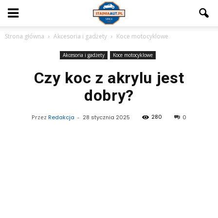
Strona główna
Akcesoria i gadżety
Koce motocyklowe
Akcesoria i gadżety
Koce motocyklowe
Czy koc z akrylu jest
dobry?
280
Przez
Redakcja
-
28 stycznia 2025
0