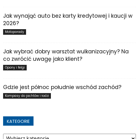
Jak wynająć auto bez karty kredytowej i kaucji w
2026?
Motoporady
Jak wybrać dobry warsztat wulkanizacyjny? Na
co zwrócić uwagę jako klient?
Opony i felgi
Gdzie jest północ południe wschód zachód?
Kompasy do jachtów i łodzi
KATEGORIE
Kategorie