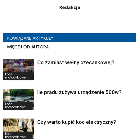
Redakcja
POWIĄZANE ARTYKUŁY
WIĘCEJ OD AUTORA
Co zamiast wełny czesankowej?
Koce
motocyklowe
Ile prądu zużywa urządzenie 500w?
Koce
motocyklowe
Czy warto kupić koc elektryczny?
Koce
motocyklowe