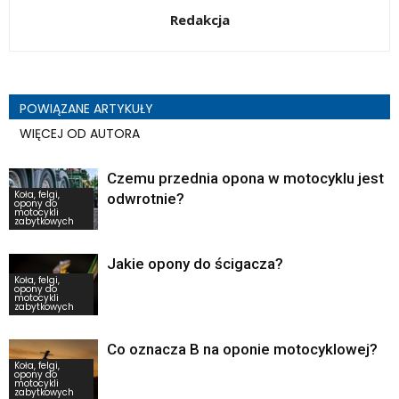
Redakcja
POWIĄZANE ARTYKUŁY
WIĘCEJ OD AUTORA
Czemu przednia opona w motocyklu jest
Koła, felgi,
odwrotnie?
opony do
motocykli
zabytkowych
Jakie opony do ścigacza?
Koła, felgi,
opony do
motocykli
zabytkowych
Co oznacza B na oponie motocyklowej?
Koła, felgi,
opony do
motocykli
zabytkowych