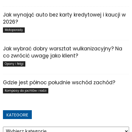
Jak wynająć auto bez karty kredytowej i kaucji w
2026?
Motoporady
Jak wybrać dobry warsztat wulkanizacyjny? Na
co zwrócić uwagę jako klient?
Opony i felgi
Gdzie jest północ południe wschód zachód?
Kompasy do jachtów i łodzi
KATEGORIE
Kategorie