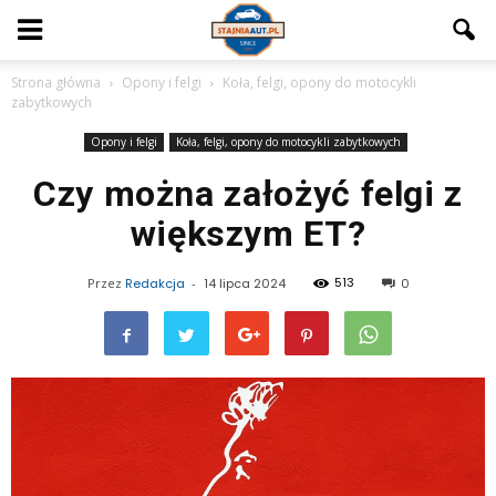
Strona główna
Opony i felgi
Koła, felgi, opony do motocykli
zabytkowych
Opony i felgi
Koła, felgi, opony do motocykli zabytkowych
Czy można założyć felgi z
większym ET?
513
Przez
Redakcja
-
14 lipca 2024
0