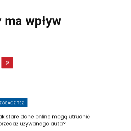
y ma wpływ
ZOBACZ TEŻ
ak stare dane online mogą utrudnić
przedaż używanego auta?