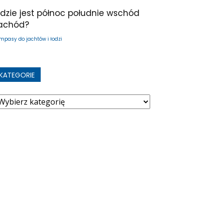
dzie jest północ południe wschód
achód?
mpasy do jachtów i łodzi
KATEGORIE
ategorie