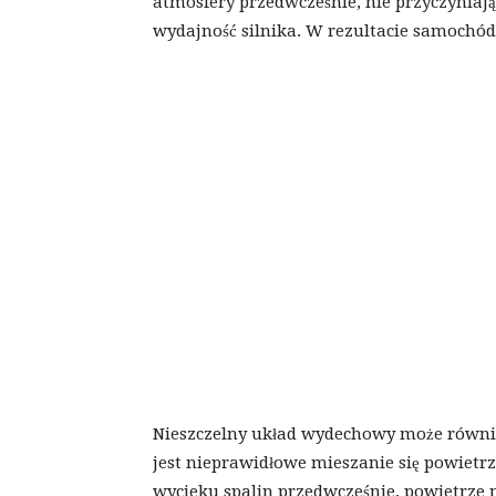
atmosfery przedwcześnie, nie przyczyniają
wydajność silnika. W rezultacie samochód 
Nieszczelny układ wydechowy może równ
jest nieprawidłowe mieszanie się powietrz
wycieku spalin przedwcześnie, powietrze