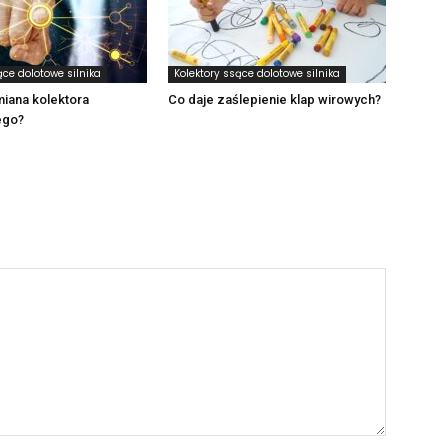
ące dolotowe silnika
Kolektory ssące dolotowe silnika
iana kolektora
Co daje zaślepienie klap wirowych?
ego?