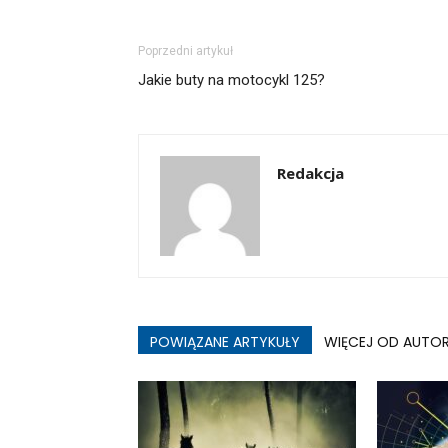
Poprzedni artykuł
Jakie buty na motocykl 125?
Redakcja
POWIĄZANE ARTYKUŁY
WIĘCEJ OD AUTO