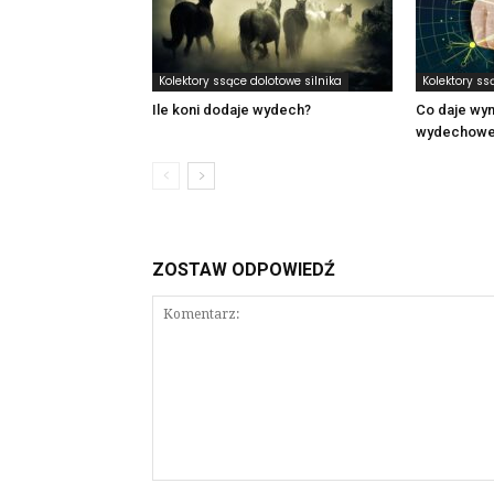
Kolektory ssące dolotowe silnika
Kolektory ss
Ile koni dodaje wydech?
Co daje wym
wydechow
ZOSTAW ODPOWIEDŹ