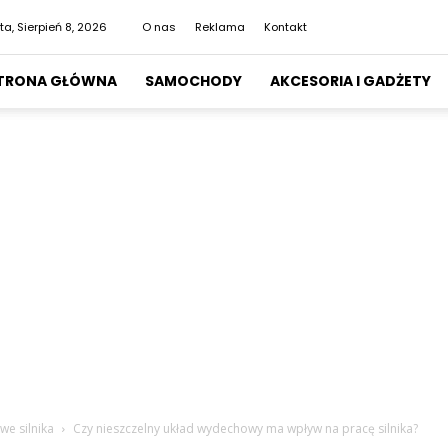
ta, Sierpień 8, 2026
O nas
Reklama
Kontakt
TRONA GŁÓWNA
SAMOCHODY
AKCESORIA I GADŻETY
we silnika
Czy nieszczelny układ wydechowy ma wpływ na pracę silnika?