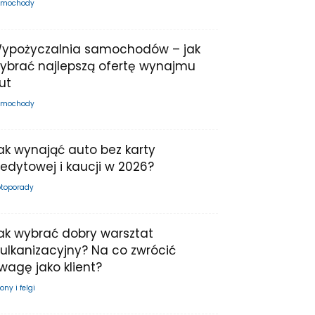
mochody
ypożyczalnia samochodów – jak
ybrać najlepszą ofertę wynajmu
ut
mochody
ak wynająć auto bez karty
redytowej i kaucji w 2026?
toporady
ak wybrać dobry warsztat
ulkanizacyjny? Na co zwrócić
wagę jako klient?
ony i felgi