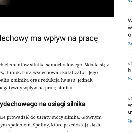
Sa
W
w
a
ydechowy ma wpływ na pracę
Sa
J
h elementów silnika samochodowego. Składa się z
k
y, tłumik, rura wydechowa i katalizator. Jego
Mo
in z silnika oraz redukcja hałasu. Jednak
egatywny wpływ na pracę silnika.
J
ydechowego na osiągi silnika
w
u
że prowadzić do utraty mocy silnika. Głównym
Op
ym spaleniem. Spaliny, które przedostają się do