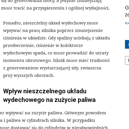
 się do generowania mocy, a jedynie zmniejszają
G
może tracić na przyspieszeniu i ogólnej wydajności.
z
Ponadto, nieszczelny układ wydechowy może
Ko
wpływać na pracę silnika poprzez zmniejszenie
ciśnienia w układzie. Gdy spaliny uciekają z układu
przedwcześnie, ciśnienie w kolektorze
wydechowym spada, co może prowadzić do utraty
K
momentu obrotowego. Silnik może mieć trudności
z generowaniem wystarczającej siły, zwłaszcza
przy wyższych obrotach.
Wpływ nieszczelnego układu
wydechowego na zużycie paliwa
ież wpływać na zużycie paliwa. Głównym powodem
a i paliwa w cylindrach silnika. W przypadku
 może dostawać się do cylindrów w nieodpowiednich