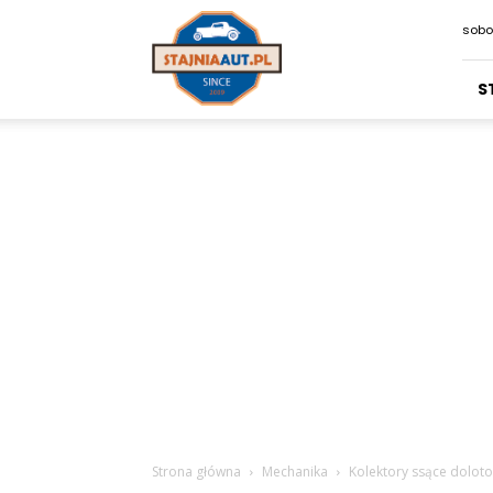
Stajniaaut.pl
sobo
S
Strona główna
Mechanika
Kolektory ssące doloto