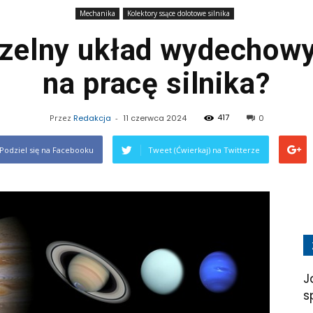
Mechanika
Kolektory ssące dolotowe silnika
czelny układ wydechow
na pracę silnika?
417
Przez
Redakcja
-
11 czerwca 2024
0
Podziel się na Facebooku
Tweet (Ćwierkaj) na Twitterze
J
s