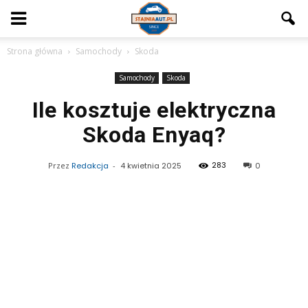
Strona główna
Samochody
Skoda
Samochody
Skoda
Ile kosztuje elektryczna
Skoda Enyaq?
283
Przez
Redakcja
-
4 kwietnia 2025
0