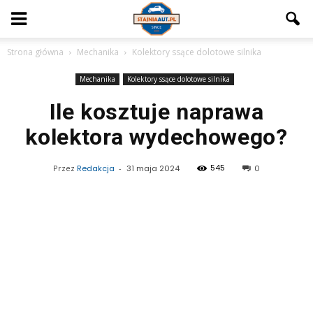
Strona główna
Mechanika
Kolektory ssące dolotowe silnika
Mechanika
Kolektory ssące dolotowe silnika
Ile kosztuje naprawa
kolektora wydechowego?
545
Przez
Redakcja
-
31 maja 2024
0