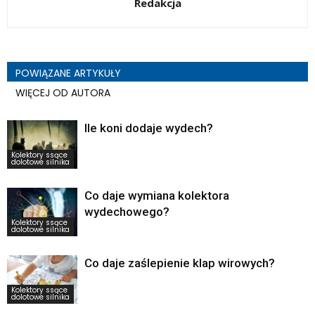
Redakcja
POWIĄZANE ARTYKUŁY
WIĘCEJ OD AUTORA
Ile koni dodaje wydech?
Kolektory ssące
dolotowe silnika
Co daje wymiana kolektora
wydechowego?
Kolektory ssące
dolotowe silnika
Co daje zaślepienie klap wirowych?
Kolektory ssące
dolotowe silnika