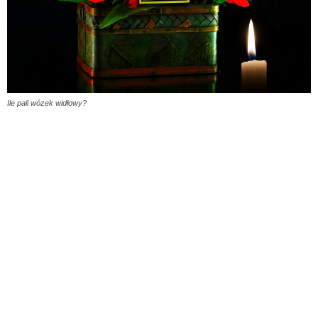
Ile pali wózek widłowy?