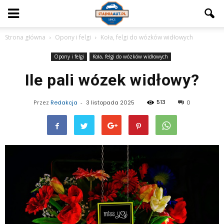
Strona główna
Opony i felgi
Koła, felgi do wózków widłowych
Opony i felgi
Koła, felgi do wózków widłowych
Ile pali wózek widłowy?
513
Przez
Redakcja
-
3 listopada 2025
0