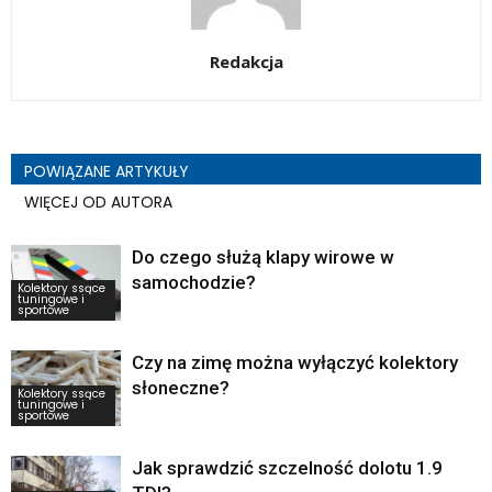
Redakcja
POWIĄZANE ARTYKUŁY
WIĘCEJ OD AUTORA
Do czego służą klapy wirowe w
samochodzie?
Kolektory ssące
tuningowe i
sportowe
Czy na zimę można wyłączyć kolektory
słoneczne?
Kolektory ssące
tuningowe i
sportowe
Jak sprawdzić szczelność dolotu 1.9