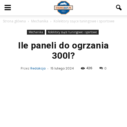
Strona główna
Mechanika
Kolektory ssące tuningowe i sportowe
Mechanika
Kolektory ssące tuningowe i sportowe
Ile paneli do ogrzania
300l?
426
Przez
Redakcja
-
15 lutego 2024
0