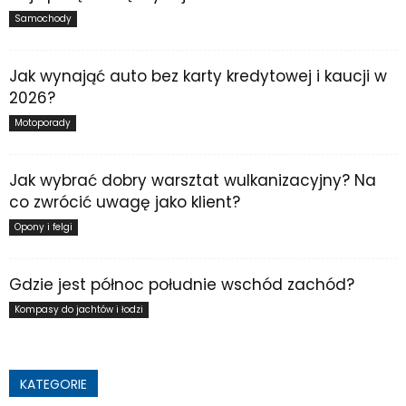
Samochody
Jak wynająć auto bez karty kredytowej i kaucji w
2026?
Motoporady
Jak wybrać dobry warsztat wulkanizacyjny? Na
co zwrócić uwagę jako klient?
Opony i felgi
Gdzie jest północ południe wschód zachód?
Kompasy do jachtów i łodzi
KATEGORIE