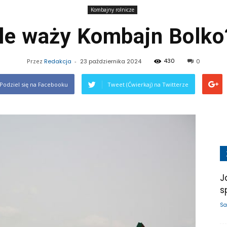
Kombajny rolnicze
Ile waży Kombajn Bolko
430
Przez
Redakcja
-
23 października 2024
0
Podziel się na Facebooku
Tweet (Ćwierkaj) na Twitterze
J
s
Sa