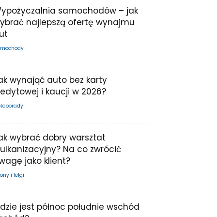
ypożyczalnia samochodów – jak
ybrać najlepszą ofertę wynajmu
ut
mochody
ak wynająć auto bez karty
redytowej i kaucji w 2026?
toporady
ak wybrać dobry warsztat
ulkanizacyjny? Na co zwrócić
wagę jako klient?
ony i felgi
dzie jest północ południe wschód