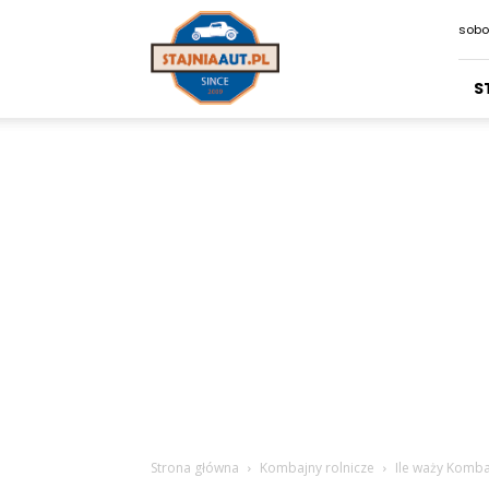
Stajniaaut.pl
sobo
S
Strona główna
Kombajny rolnicze
Ile waży Komba