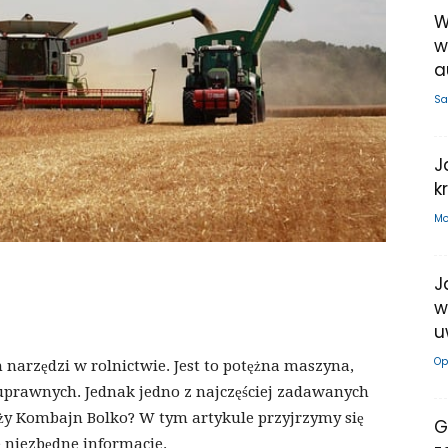
W
w
a
Sa
J
k
Mo
J
w
u
Op
narzędzi w rolnictwie. Jest to potężna maszyna,
n uprawnych. Jednak jedno z najczęściej zadawanych
ży Kombajn Bolko? W tym artykule przyjrzymy się
G
e niezbędne informacje.