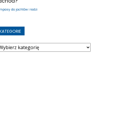
achód?
mpasy do jachtów i łodzi
KATEGORIE
ategorie