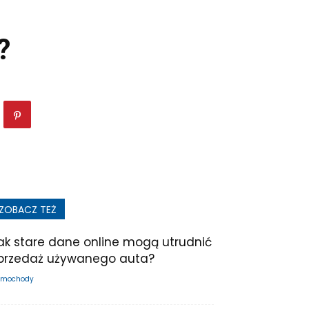
?
ZOBACZ TEŻ
ak stare dane online mogą utrudnić
przedaż używanego auta?
mochody