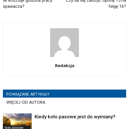
Ile kosztuje godzina pracy
Czy da się założyć oponę 15 na
spawacza?
felgę 16?
Redakcja
POWIĄZANE ARTYKUŁY
WIĘCEJ OD AUTORA
Kiedy koło pasowe jest do wymiany?
Koła pasowe