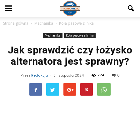
Strona główna
Mechanika
Koła pasowe silnika
Mechanika
Koła pasowe silnika
Jak sprawdzić czy łożysko
alternatora jest sprawny?
224
Przez
Redakcja
-
8 listopada 2024
0