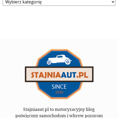
Stajniaaut.pl to motoryzacyjny blog
poświęcony samochodom i wbrew pozorom