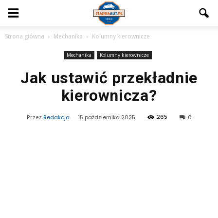
Strona główna
Mechanika
Kolumny kierownicze
Mechanika
Kolumny kierownicze
Jak ustawić przekładnie
kierownicza?
265
Przez
Redakcja
-
15 października 2025
0