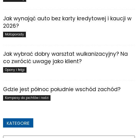
Jak wynająć auto bez karty kredytowej i kaucji w
2026?
Motoporady
Jak wybrać dobry warsztat wulkanizacyjny? Na
co zwrócić uwagę jako klient?
Opony i felgi
Gdzie jest północ południe wschód zachód?
Kompasy do jachtów i łodzi
KATEGORIE
Kategorie