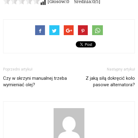
[Głosów:0 Średnia:0/5]
Poprzedni artykuł
Następny artykuł
Czy w skrzyni manualnej trzeba
Z jaką siłą dokręcić koło
wymieniać olej?
pasowe alternatora?