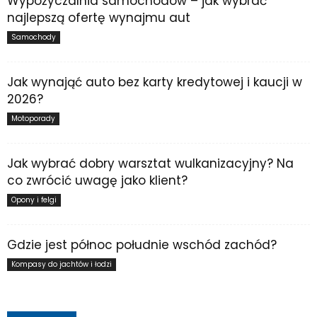
Wypożyczalnia samochodów – jak wybrać
najlepszą ofertę wynajmu aut
Samochody
Jak wynająć auto bez karty kredytowej i kaucji w
2026?
Motoporady
Jak wybrać dobry warsztat wulkanizacyjny? Na
co zwrócić uwagę jako klient?
Opony i felgi
Gdzie jest północ południe wschód zachód?
Kompasy do jachtów i łodzi