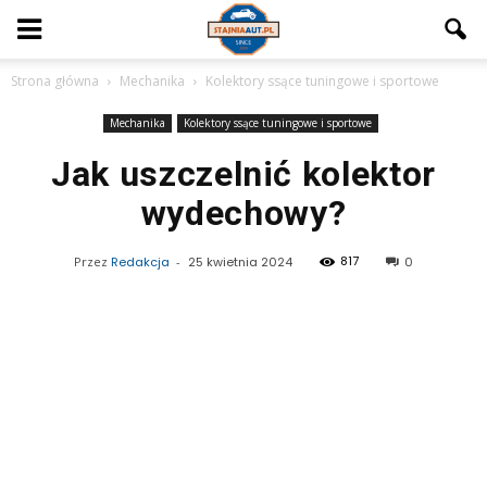
Strona główna
Mechanika
Kolektory ssące tuningowe i sportowe
Mechanika
Kolektory ssące tuningowe i sportowe
Jak uszczelnić kolektor
wydechowy?
817
Przez
Redakcja
-
25 kwietnia 2024
0