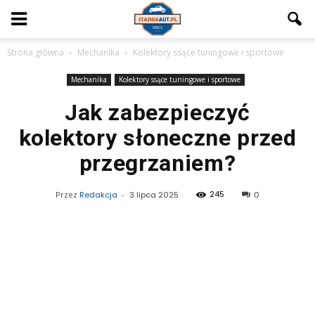
Strona główna
Mechanika
Kolektory ssące tuningowe i sportowe
Mechanika
Kolektory ssące tuningowe i sportowe
Jak zabezpieczyć
kolektory słoneczne przed
przegrzaniem?
245
Przez
Redakcja
-
3 lipca 2025
0