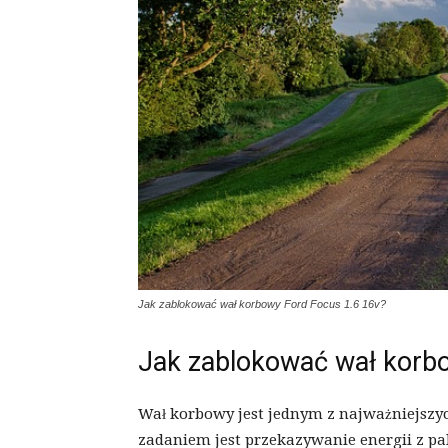
Jak zablokować wał korbowy Ford Focus 1.6 16v?
Jak zablokować wał korb
Wał korbowy jest jednym z najważniejsz
zadaniem jest przekazywanie energii z p