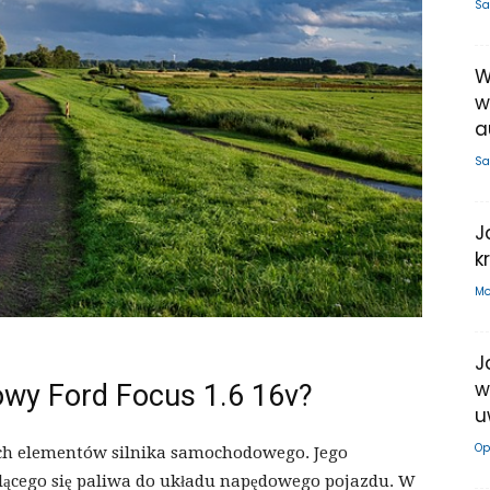
Sa
W
w
a
Sa
J
k
Mo
J
w
owy Ford Focus 1.6 16v?
u
Op
ych elementów silnika samochodowego. Jego
alącego się paliwa do układu napędowego pojazdu. W