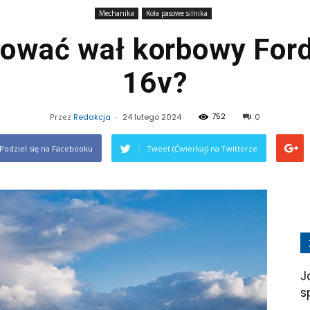
Mechanika
Koła pasowe silnika
kować wał korbowy Ford
16v?
752
Przez
Redakcja
-
24 lutego 2024
0
Podziel się na Facebooku
Tweet (Ćwierkaj) na Twitterze
J
s