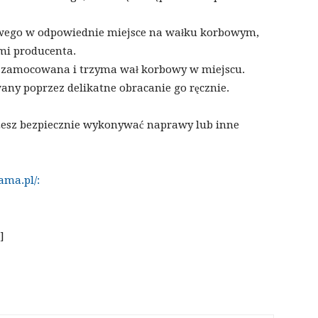
owego w odpowiednie miejsce na wałku korbowym,
ami producenta.
wo zamocowana i trzyma wał korbowy w miejscu.
any poprzez delikatne obracanie go ręcznie.
żesz bezpiecznie wykonywać naprawy lub inne
ama.pl/:
]