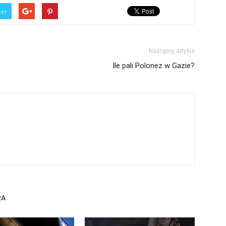
ter
Następny artykuł
Ile pali Polonez w Gazie?
RA