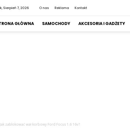
k, Sierpień 7, 2026
O nas
Reklama
Kontakt
TRONA GŁÓWNA
SAMOCHODY
AKCESORIA I GADŻETY
Jak zablokować wał korbowy Ford Focus 1.6 16v?