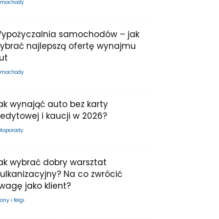
mochody
ypożyczalnia samochodów – jak
ybrać najlepszą ofertę wynajmu
ut
mochody
ak wynająć auto bez karty
redytowej i kaucji w 2026?
toporady
ak wybrać dobry warsztat
ulkanizacyjny? Na co zwrócić
wagę jako klient?
ony i felgi