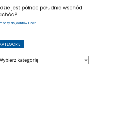
dzie jest północ południe wschód
achód?
mpasy do jachtów i łodzi
KATEGORIE
ategorie