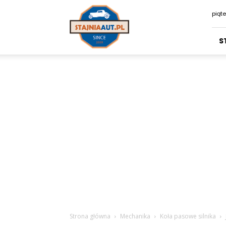
Stajniaaut.pl
piąte
S
Strona główna
Mechanika
Koła pasowe silnika