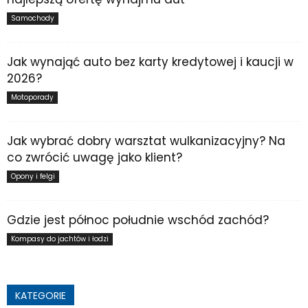
Samochody
Jak wynająć auto bez karty kredytowej i kaucji w
2026?
Motoporady
Jak wybrać dobry warsztat wulkanizacyjny? Na
co zwrócić uwagę jako klient?
Opony i felgi
Gdzie jest północ południe wschód zachód?
Kompasy do jachtów i łodzi
KATEGORIE