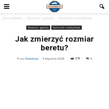
Strona główna
Akcesoria i gadżety
Kominiarki motocyklowe
Akcesoria i gadżety
Kominiarki motocyklowe
Jak zmierzyć rozmiar
beretu?
378
Przez
Redakcja
-
9 stycznia 2025
0