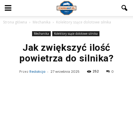
Strona główna
Mechanika
Kolektory ssące dolotowe silnika
Mechanika
Kolektory ssące dolotowe silnika
Jak zwiększyć ilość
powietrza do silnika?
252
Przez
Redakcja
-
27 września 2025
0