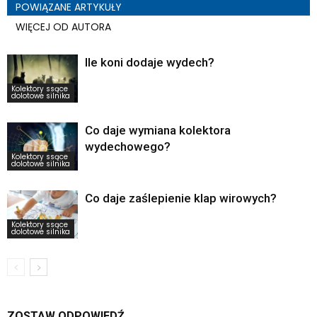
POWIĄZANE ARTYKUŁY
WIĘCEJ OD AUTORA
Ile koni dodaje wydech?
Kolektory ssące
dolotowe silnika
Co daje wymiana kolektora
wydechowego?
Kolektory ssące
dolotowe silnika
Co daje zaślepienie klap wirowych?
Kolektory ssące
dolotowe silnika
ZOSTAW ODPOWIEDŹ