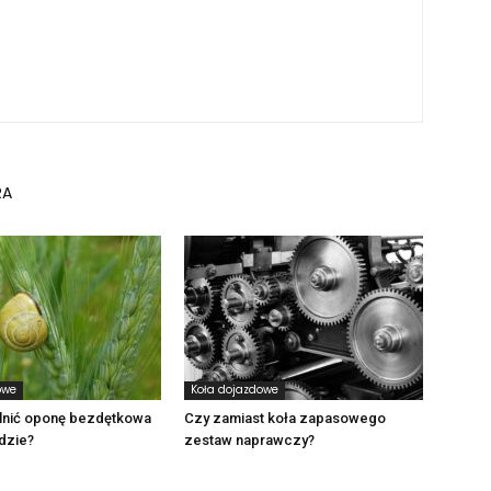
RA
owe
Koła dojazdowe
lnić oponę bezdętkowa
Czy zamiast koła zapasowego
dzie?
zestaw naprawczy?