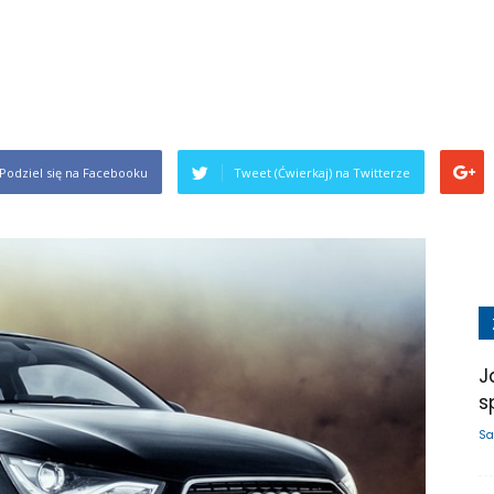
Podziel się na Facebooku
Tweet (Ćwierkaj) na Twitterze
J
s
Sa