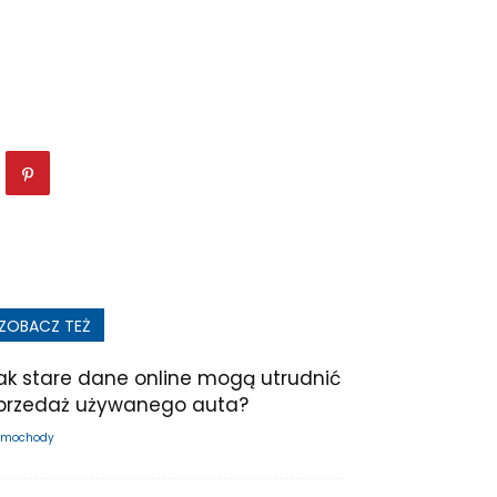
ZOBACZ TEŻ
ak stare dane online mogą utrudnić
przedaż używanego auta?
mochody