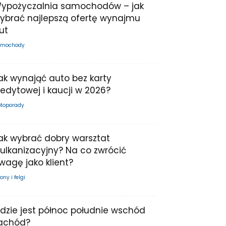
ypożyczalnia samochodów – jak
ybrać najlepszą ofertę wynajmu
ut
mochody
ak wynająć auto bez karty
redytowej i kaucji w 2026?
toporady
ak wybrać dobry warsztat
ulkanizacyjny? Na co zwrócić
wagę jako klient?
ony i felgi
dzie jest północ południe wschód
achód?