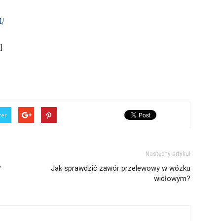
l/
]
ter
Następny artykuł
?
Jak sprawdzić zawór przelewowy w wózku
widłowym?