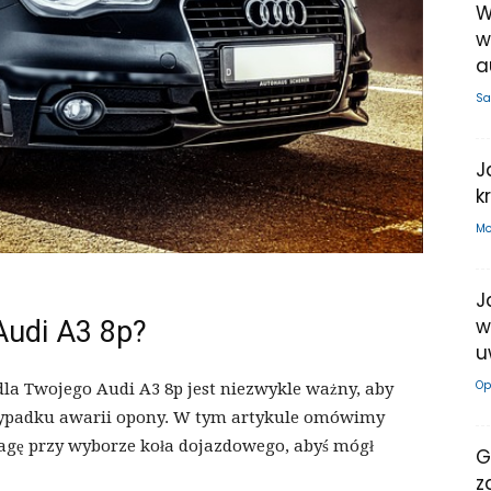
W
w
a
Sa
J
k
Mo
J
w
Audi A3 8p?
u
Op
a Twojego Audi A3 8p jest niezwykle ważny, aby
zypadku awarii opony. W tym artykule omówimy
wagę przy wyborze koła dojazdowego, abyś mógł
G
z