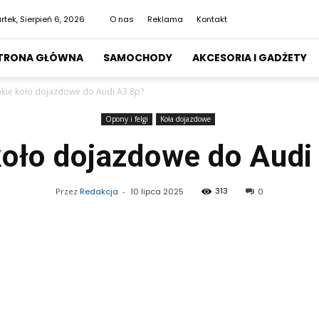
rtek, Sierpień 6, 2026
O nas
Reklama
Kontakt
TRONA GŁÓWNA
SAMOCHODY
AKCESORIA I GADŻETY
akie koło dojazdowe do Audi A3 8p?
Opony i felgi
Koła dojazdowe
koło dojazdowe do Audi
313
Przez
Redakcja
-
10 lipca 2025
0