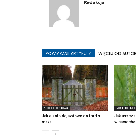
Redakcja
POWIĄZANE ARTYKUŁY
WIĘCEJ OD AUTO
Koła dojazdowe
Koła dojazd
Jakie koło dojazdowe do ford s
Jak uszcze
max?
w samocho