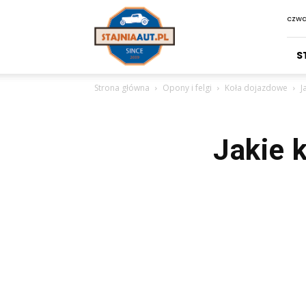
Stajniaaut.pl
czwa
S
Strona główna
Opony i felgi
Koła dojazdowe
J
Jakie 