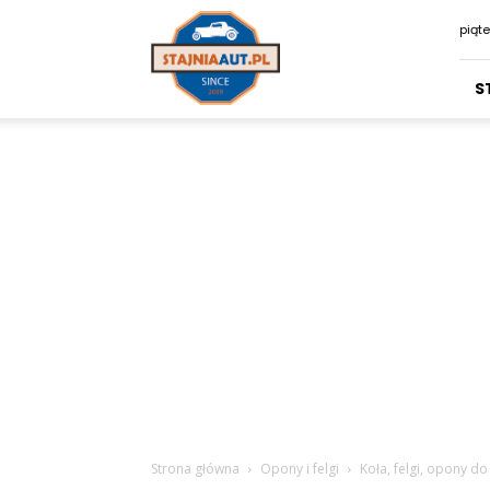
Stajniaaut.pl
piąte
S
Strona główna
Opony i felgi
Koła, felgi, opony d