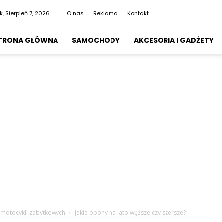
k, Sierpień 7, 2026
O nas
Reklama
Kontakt
TRONA GŁÓWNA
SAMOCHODY
AKCESORIA I GADŻETY
o motocykli zabytkowych
Jakie opony na lato węższe czy szersze?