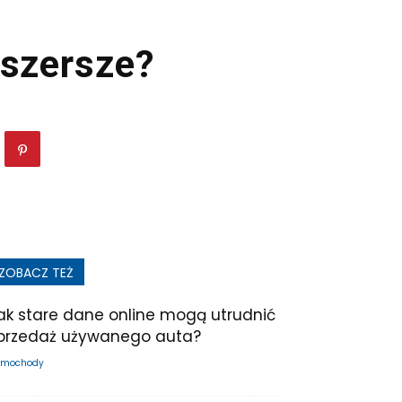
 szersze?
ZOBACZ TEŻ
ak stare dane online mogą utrudnić
przedaż używanego auta?
mochody