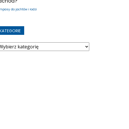
achód?
mpasy do jachtów i łodzi
KATEGORIE
ategorie