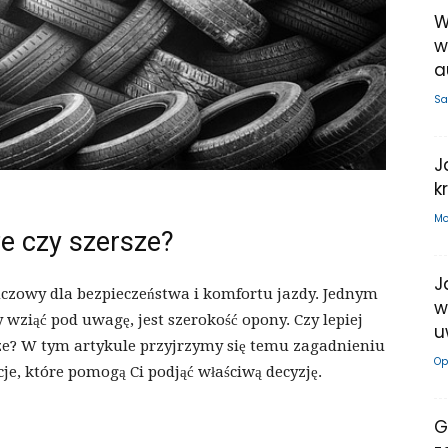
W
w
a
Sa
J
k
Mo
ze czy szersze?
J
czowy dla bezpieczeństwa i komfortu jazdy. Jednym
w
 wziąć pod uwagę, jest szerokość opony. Czy lepiej
u
ze? W tym artykule przyjrzymy się temu zagadnieniu
Op
je, które pomogą Ci podjąć właściwą decyzję.
G