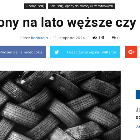
Opony i felgi
Koła, felgi, opony do motocykli zabytkowych
ony na lato węższe czy
341
Przez
Redakcja
-
19 listopada 2024
0
Podziel się na Facebooku
Tweet (Ćwierkaj) na Twitterze
J
s
Sa