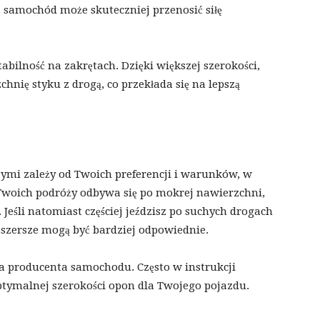
, samochód może skuteczniej przenosić siłę
tabilność na zakrętach. Dzięki większej szerokości,
hnię styku z drogą, co przekłada się na lepszą
mi zależy od Twoich preferencji i warunków, w
ść Twoich podróży odbywa się po mokrej nawierzchni,
eśli natomiast częściej jeździsz po suchych drogach
y szersze mogą być bardziej odpowiednie.
a producenta samochodu. Często w instrukcji
optymalnej szerokości opon dla Twojego pojazdu.