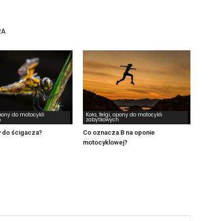
RA
opony do motocykli
Koła, felgi, opony do motocykli
h
zabytkowych
y do ścigacza?
Co oznacza B na oponie
motocyklowej?