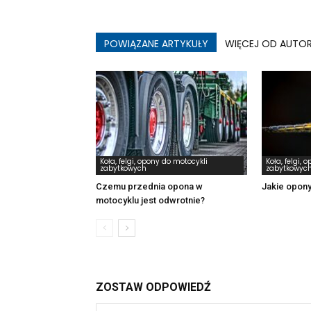
POWIĄZANE ARTYKUŁY
WIĘCEJ OD AUTO
Koła, felgi, opony do motocykli
Koła, felgi, 
zabytkowych
zabytkowyc
Czemu przednia opona w
Jakie opon
motocyklu jest odwrotnie?
ZOSTAW ODPOWIEDŹ