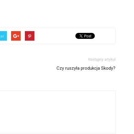
ter
Następny artykuł
Czy ruszyła produkcja Skody?