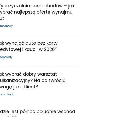
ypożyczalnia samochodów – jak
ybrać najlepszą ofertę wynajmu
ut
mochody
ak wynająć auto bez karty
redytowej i kaucji w 2026?
toporady
ak wybrać dobry warsztat
ulkanizacyjny? Na co zwrócić
wagę jako klient?
ony i felgi
dzie jest północ południe wschód