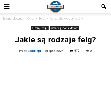
Strona główna
Opony i felgi
Koła, felgi do traktorów
Opony i felgi
Koła, felgi do traktorów
Jakie są rodzaje felg?
570
Przez
Redakcja
-
21 lipca 2024
0