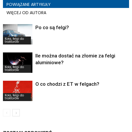
POWIĄZANE ARTYKUŁY
WIĘCEJ OD AUTORA
Po co są felgi?
Koła, felgi do
traktorów
Ile można dostać na złomie za felgi
aluminiowe?
Koła, felgi do
traktorów
O co chodzi z ET w felgach?
Koła, felgi do
traktorów