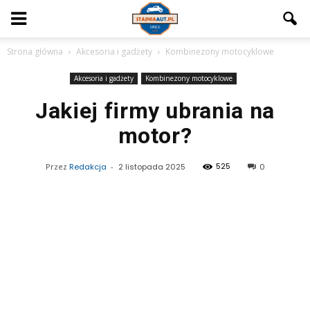
Strona główna
Akcesoria i gadżety
Kombinezony motocyklowe
Akcesoria i gadżety
Kombinezony motocyklowe
Jakiej firmy ubrania na
motor?
525
Przez
Redakcja
-
2 listopada 2025
0