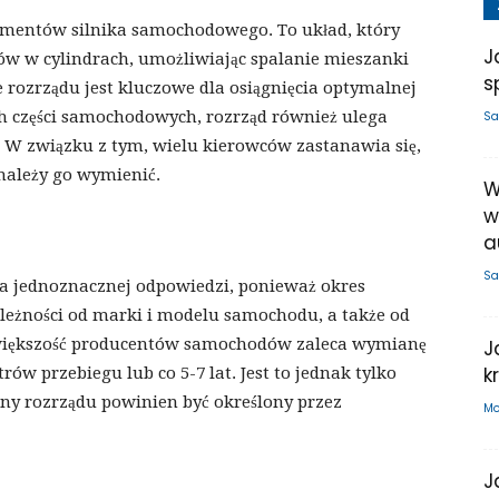
lementów silnika samochodowego. To układ, który
J
ów w cylindrach, umożliwiając spalanie mieszanki
s
 rozrządu jest kluczowe dla osiągnięcia optymalnej
ych części samochodowych, rozrząd również ulega
Sa
 W związku z tym, wielu kierowców zastanawia się,
 należy go wymienić.
W
w
a
Sa
 ma jednoznacznej odpowiedzi, ponieważ okres
ależności od marki i modelu samochodu, a także od
 większość producentów samochodów zaleca wymianę
J
k
rów przebiegu lub co 5-7 lat. Jest to jednak tylko
ny rozrządu powinien być określony przez
Mo
J