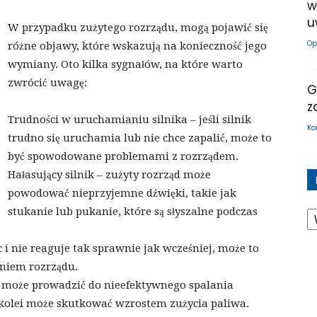
w
u
W przypadku zużytego rozrządu, mogą pojawić się
Op
różne objawy, które wskazują na konieczność jego
wymiany. Oto kilka sygnałów, na które warto
zwrócić uwagę:
G
z
Trudności w uruchamianiu silnika – jeśli silnik
Ko
trudno się uruchamia lub nie chce zapalić, może to
być spowodowane problemami z rozrządem.
Hałasujący silnik – zużyty rozrząd może
powodować nieprzyjemne dźwięki, takie jak
K
stukanie lub pukanie, które są słyszalne podczas
 i nie reaguje tak sprawnie jak wcześniej, może to
niem rozrządu.
d może prowadzić do nieefektywnego spalania
 kolei może skutkować wzrostem zużycia paliwa.