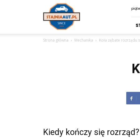
Stajniaaut.pl
piąte
S
Strona główna
Mechanika
Koła zębate rozrządu s
K
Kiedy kończy się rozrząd?