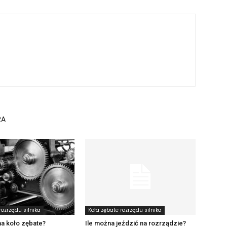
RA
rozrządu silnika
Koła zębate rozrządu silnika
a koło zębate?
Ile można jeździć na rozrządzie?