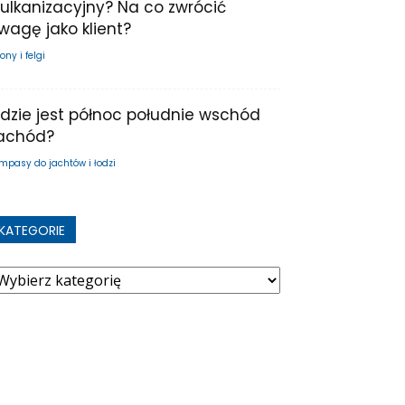
ulkanizacyjny? Na co zwrócić
wagę jako klient?
ony i felgi
dzie jest północ południe wschód
achód?
mpasy do jachtów i łodzi
KATEGORIE
ategorie