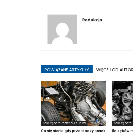
Redakcja
POWIĄZANE ARTYKUŁY
WIĘCEJ OD AUTO
Koła zębate rozrządu silnika
Koła zębate 
Co się stanie gdy przeskoczy pasek
Ile zębów m