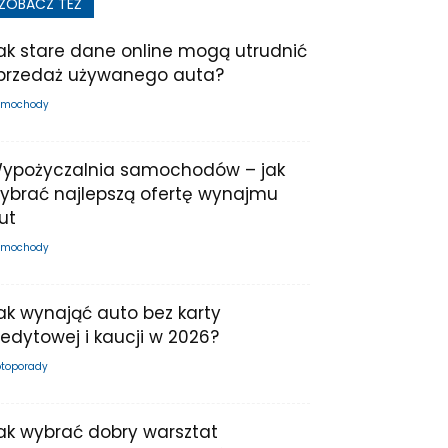
ZOBACZ TEŻ
ak stare dane online mogą utrudnić
przedaż używanego auta?
mochody
ypożyczalnia samochodów – jak
ybrać najlepszą ofertę wynajmu
ut
mochody
ak wynająć auto bez karty
redytowej i kaucji w 2026?
toporady
ak wybrać dobry warsztat