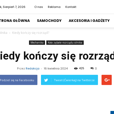
k, Sierpień 7, 2026
O nas
Reklama
Kontakt
TRONA GŁÓWNA
SAMOCHODY
AKCESORIA I GADŻETY
ilnika
Kiedy kończy się rozrząd?
Mechanika
Koła zębate rozrządu silnika
iedy kończy się rozrzą
425
Przez
Redakcja
-
16 kwietnia 2024
0
Podziel się na Facebooku
Tweet (Ćwierkaj) na Twitterze