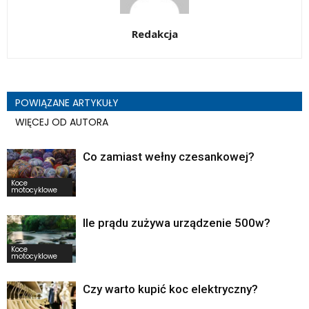
Redakcja
POWIĄZANE ARTYKUŁY
WIĘCEJ OD AUTORA
Co zamiast wełny czesankowej?
Koce
motocyklowe
Ile prądu zużywa urządzenie 500w?
Koce
motocyklowe
Czy warto kupić koc elektryczny?