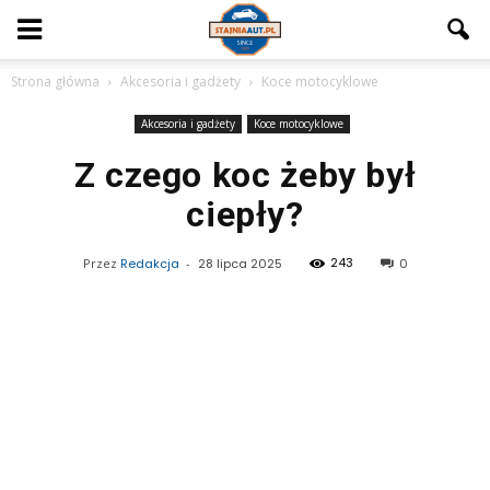
Strona główna
Akcesoria i gadżety
Koce motocyklowe
Akcesoria i gadżety
Koce motocyklowe
Z czego koc żeby był
ciepły?
243
Przez
Redakcja
-
28 lipca 2025
0