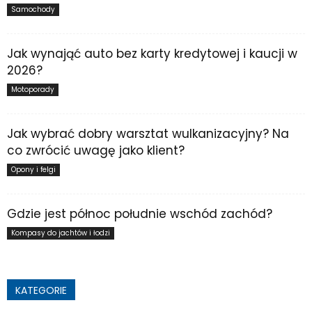
Samochody
Jak wynająć auto bez karty kredytowej i kaucji w
2026?
Motoporady
Jak wybrać dobry warsztat wulkanizacyjny? Na
co zwrócić uwagę jako klient?
Opony i felgi
Gdzie jest północ południe wschód zachód?
Kompasy do jachtów i łodzi
KATEGORIE