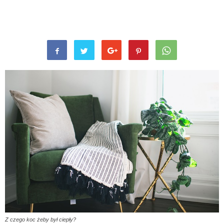
Z czego koc żeby był ciepły?