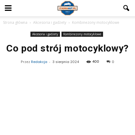
Strona główna
Akcesoria i gadżety
Kombinezony motocyklowe
Akcesoria i gadżety
Kombinezony motocyklowe
Co pod strój motocyklowy?
400
Przez
Redakcja
-
3 sierpnia 2024
0