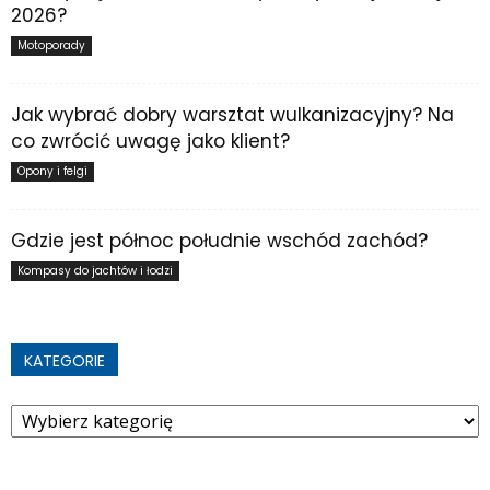
2026?
Motoporady
Jak wybrać dobry warsztat wulkanizacyjny? Na
co zwrócić uwagę jako klient?
Opony i felgi
Gdzie jest północ południe wschód zachód?
Kompasy do jachtów i łodzi
KATEGORIE
Kategorie