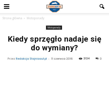
Strona główna
Motoporady
Motoporady
Kiedy sprzęgło nadaje się
do wymiany?
3134
Przez
Redakcja Stajniaaut.pl
-
11 czerwca 2016
0