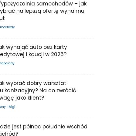
ypożyczalnia samochodów – jak
ybrać najlepszą ofertę wynajmu
ut
mochody
ak wynająć auto bez karty
redytowej i kaucji w 2026?
toporady
ak wybrać dobry warsztat
ulkanizacyjny? Na co zwrócić
wagę jako klient?
ony i felgi
dzie jest północ południe wschód
achód?