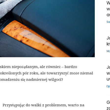
W
w
a
Sa
J
k
Mo
J
iskiem niepożądanym, ale również – bardzo
w
e określonych pór roku, ale towarzyszyć może niemal
u
gromadzeniu się nadmiernej wilgoci?
Op
G
Przystępując do walki z problemem, warto na
z