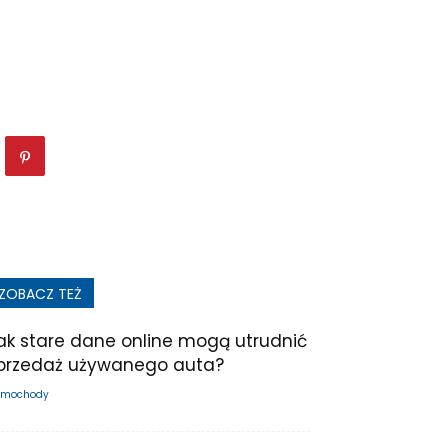
ZOBACZ TEŻ
ak stare dane online mogą utrudnić
przedaż używanego auta?
mochody