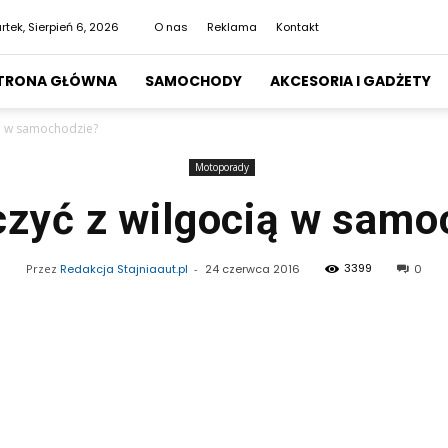
rtek, Sierpień 6, 2026
O nas
Reklama
Kontakt
TRONA GŁÓWNA
SAMOCHODY
AKCESORIA I GADŻETY
ią w samochodzie?
Motoporady
czyć z wilgocią w samo
3399
Przez
Redakcja Stajniaaut.pl
-
24 czerwca 2016
0