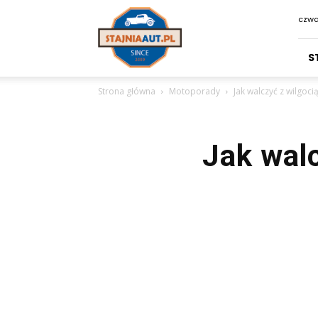
Stajniaaut.pl
czwa
S
Strona główna
Motoporady
Jak walczyć z wilgoc
Jak wal