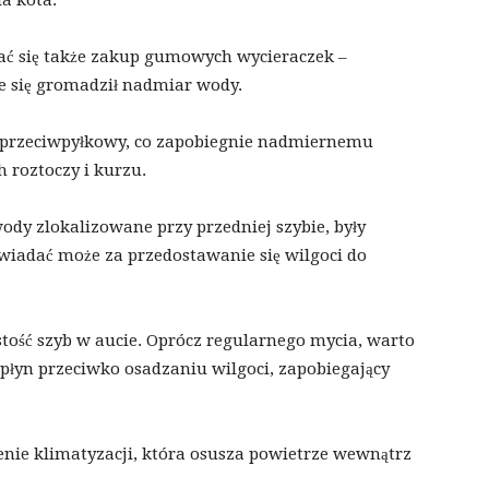
a kota.
ć się także zakup gumowych wycieraczek –
e się gromadził nadmiar wody.
tr przeciwpyłkowy, co zapobiegnie nadmiernemu
 roztoczy i kurzu.
wody zlokalizowane przy przedniej szybie, były
wiadać może za przedostawanie się wilgoci do
stość szyb w aucie. Oprócz regularnego mycia, warto
płyn przeciwko osadzaniu wilgoci, zapobiegający
enie klimatyzacji, która osusza powietrze wewnątrz