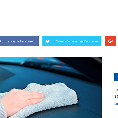
Podziel się na Facebooku
Tweet (Ćwierkaj) na Twitterze
J
s
Sa