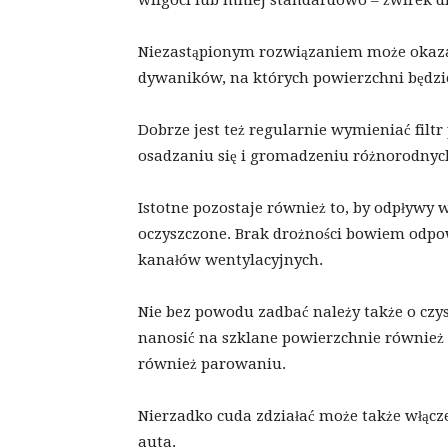
wilgoci lub mniej standardowo – żwirek dl
Niezastąpionym rozwiązaniem może okaza
dywaników, na których powierzchni będzi
Dobrze jest też regularnie wymieniać fil
osadzaniu się i gromadzeniu różnorodnych
Istotne pozostaje również to, by odpływy 
oczyszczone. Brak drożności bowiem odpo
kanałów wentylacyjnych.
Nie bez powodu zadbać należy także o czy
nanosić na szklane powierzchnie również 
również parowaniu.
Nierzadko cuda zdziałać może także włącz
auta.