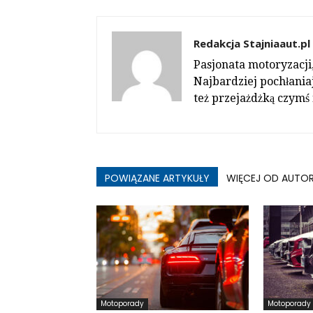
Redakcja Stajniaaut.pl
Pasjonata motoryzacji
Najbardziej pochłaniaj
też przejażdżką czymś
POWIĄZANE ARTYKUŁY
WIĘCEJ OD AUTO
Motoporady
Motoporady